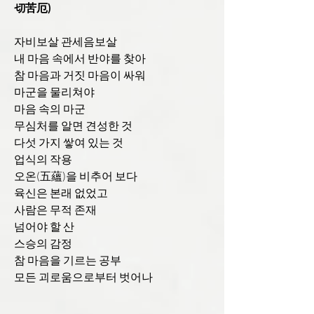
切苦厄)
자비보살 관세음보살
내 마음 속에서 반야를 찾아
참 마음과 거짓 마음이 싸워
마군을 물리쳐야
마음 속의 마군
무심처를 알면 견성한 것
다섯 가지 쌓여 있는 것
업식의 작용
오온(五蘊)을 비추어 보다
육신은 본래 없었고
사람은 무적 존재
넘어야 할 산
스승의 감정
참 마음을 기르는 공부
모든 괴로움으로부터 벗어나