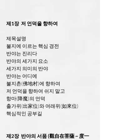
제1장 저 언덕을 향하여
제목설명
불지에 이르는 핵심 경전
반야는 진리다
반야의 세가지 요소
세가지 의미의 반야
반야는 어디에
불지촌(佛地村)에 향하여
저 언덕을 향하여 쉬지 말고
항마(降魔)의 언덕
출가위(出家位)와 여래위(如來位)
핵심적인 공부길
제2장 반야의 서품 (觀自在菩薩 ~ 度一