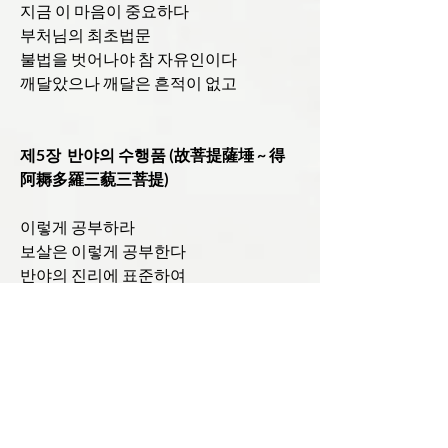
지금 이 마음이 중요하다
부처님의 최초법문
불법을 벗어나야 참 자유인이다
깨달았으나 깨달은 흔적이 없고
제5장 반야의 수행품 (故菩提薩埵 ~ 得
阿耨多羅三藐三菩提)
이렇게 공부하라
보살은 이렇게 공부한다
반야의 진리에 표준하여
걸림이 없는 마음으로
부동심(不動心)을 만들자
반야에 의지하면 지혜가 생기고
반야의 빛으로 욕심을 비추어 녹여라
반야의 힘으로 꿈에서 깨어나자
삼세의 부처님은 어떻게
부처님의 실력