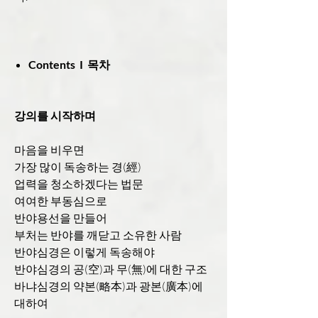
Contents I 목차
강의를 시작하며
마음을 비우면
가장 많이 독송하는 경(經)
업력을 청소하겠다는 법문
여여한 부동심으로
반야용선을 만들어
부처는 반야를 깨닫고 소유한 사람
반야심경은 이렇게 독송해야
반야심경의 공(空)과 무(無)에 대한 구조
바냐심경의 약본(略本)과 광본(廣本)에
대하여