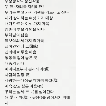
수상행식의 정신작용
무(無) 자리를 지키려면?
우리는 여섯 가지 기관을 거느리고 산다
내가 상대하는 여섯 가지 대상
내가 만드는 여섯 가지 마음
영혼이 부모의 연을 만나
부처님의 삶은
불보살의 세가지 즐거움
십이인연 (十二因緣)
진리에 어두운 마음
행동을 쌓아 놓은 곳
태중의 상태
어머니로부터 분리되어(觸)
사람의 감정(愛)
사람하는 대상을 취하려 하고(取)
계속 갖고 싶은 마음(有)
우리는 삼세(三世)를 살아간다
애(愛)・취(取)・유(有)를 넘어서기 위해
서