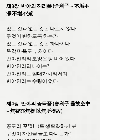
제3장 반야의 진리품 (舍利子 ~ 不垢不
淨 不增不減)
있는 것과 없는 것은 다르지 않다
무엇이 변하도록 하는가
있는 것과 없는 것은 하나이다
온갖 마음도 부처이다
반야진리의 모양은 텅 비어 있다
반야진리의 나이는?
반야진리는 절대가치의 세계
반야진리는 수량이 없다
제4장 반야의 증득품 (舍利子 是故空中
~ 無智亦無得 以無所得故)
공도리(空道理)를 생활화하신 분
무엇이 자신을 끌고 다니는가?